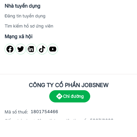
Nhà tuyển dụng
Đăng tin tuyển dụng
Tìm kiếm hồ sơ ứng viên
Mạng xã hội
CÔNG TY CỔ PHẦN JOBSNEW
Chỉ đường
1801754466
Mã số thuế:
5867/2023
Giấy phép hoạt động dịch vụ việc làm số:
C8-13 đường Nguyễn Chánh, khu dân cư Phú An, Phường H
Địa
chỉ: