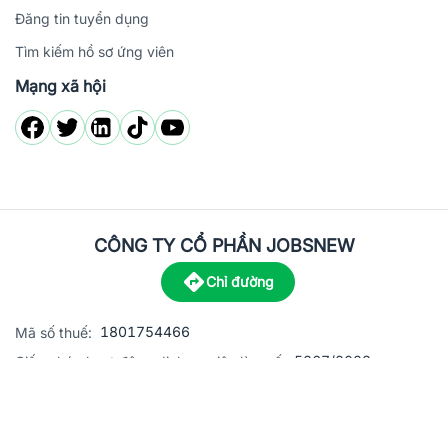
Đăng tin tuyển dụng
Tìm kiếm hồ sơ ứng viên
Mạng xã hội
CÔNG TY CỔ PHẦN JOBSNEW
Chỉ đường
1801754466
Mã số thuế:
5867/2023
Giấy phép hoạt động dịch vụ việc làm số:
C8-13 đường Nguyễn Chánh, khu dân cư Phú An, Phường H
Địa
chỉ:
© 2023 Jobsnew CO., LTD. All rights reserved.