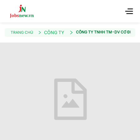
CÔNG TY
CÔNG TY TNHH TM-DV CƠ ĐIỆN 
TRANG CHỦ