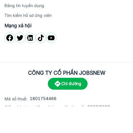
Đăng tin tuyển dụng
Tìm kiếm hồ sơ ứng viên
Mạng xã hội
CÔNG TY CỔ PHẦN JOBSNEW
Chỉ đường
1801754466
Mã số thuế:
5867/2023
Giấy phép hoạt động dịch vụ việc làm số:
C8-13 đường Nguyễn Chánh, khu dân cư Phú An, Phường H
Địa
chỉ:
© 2023 Jobsnew CO., LTD. All rights reserved.