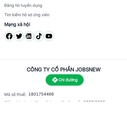
Đăng tin tuyển dụng
Tìm kiếm hồ sơ ứng viên
Mạng xã hội
CÔNG TY CỔ PHẦN JOBSNEW
Chỉ đường
1801754466
Mã số thuế:
5867/2023
Giấy phép hoạt động dịch vụ việc làm số:
C8-13 đường Nguyễn Chánh, khu dân cư Phú An, Phường H
Địa
chỉ:
© 2023 Jobsnew CO., LTD. All rights reserved.