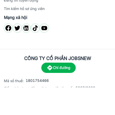
Đăng tin tuyển dụng
Tìm kiếm hồ sơ ứng viên
Mạng xã hội
CÔNG TY CỔ PHẦN JOBSNEW
Chỉ đường
1801754466
Mã số thuế:
5867/2023
Giấy phép hoạt động dịch vụ việc làm số:
C8-13 đường Nguyễn Chánh, khu dân cư Phú An, Phường H
Địa
chỉ:
© 2023 Jobsnew CO., LTD. All rights reserved.