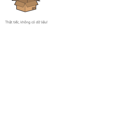
Thật tiếc, không có dữ liệu!
Nhà tuyển dụng
Đăng tin tuyển dụng
Tìm kiếm hồ sơ ứng viên
Mạng xã hội