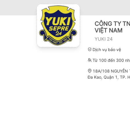
CÔNG TY TN
VIỆT NAM
YUKI 24
Dịch vụ bảo vệ
Từ 100 đến 300 nh
18A/108 NGUYỄN T
Đa Kao, Quận 1, TP. H