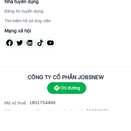
Nhà tuyển dụng
Đăng tin tuyển dụng
Tìm kiếm hồ sơ ứng viên
Mạng xã hội
CÔNG TY CỔ PHẦN JOBSNEW
Chỉ đường
1801754466
Mã số thuế:
5867/2023
Giấy phép hoạt động dịch vụ việc làm số:
C8-13 đường Nguyễn Chánh, khu dân cư Phú An, Phường H
Địa
chỉ: