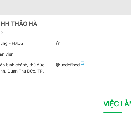
NHH THẢO HÀ
TD
 dùng - FMCG
ân viên
ệp bình chánh, thủ đức,
undefined
nh, Quận Thủ Đức, TP.
VIỆC L