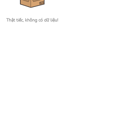
Thật tiếc, không có dữ liệu!
Nhà tuyển dụng
Đăng tin tuyển dụng
Tìm kiếm hồ sơ ứng viên
Mạng xã hội