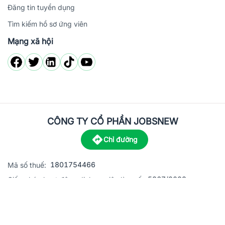
Đăng tin tuyển dụng
Tìm kiếm hồ sơ ứng viên
Mạng xã hội
CÔNG TY CỔ PHẦN JOBSNEW
Chỉ đường
1801754466
Mã số thuế:
5867/2023
Giấy phép hoạt động dịch vụ việc làm số:
C8-13 đường Nguyễn Chánh, khu dân cư Phú An, Phường H
Địa
chỉ:
© 2023 Jobsnew CO., LTD. All rights reserved.