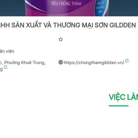
HH SẢN XUẤT VÀ THƯƠNG MẠI SƠN GILDDEN
ân viên
, Phường Khuê Trung,
https://chongthamgildden.vn/
ng
VIỆC L