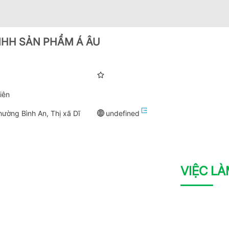
NHH SẢN PHẨM Á ÂU
iên
ường Bình An, Thị xã Dĩ
undefined
VIỆC L