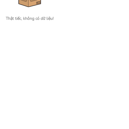
Thật tiếc, không có dữ liệu!
Nhà tuyển dụng
Đăng tin tuyển dụng
Tìm kiếm hồ sơ ứng viên
Mạng xã hội