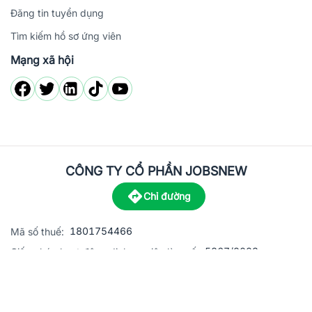
Đăng tin tuyển dụng
Tìm kiếm hồ sơ ứng viên
Mạng xã hội
CÔNG TY CỔ PHẦN JOBSNEW
Chỉ đường
1801754466
Mã số thuế:
5867/2023
Giấy phép hoạt động dịch vụ việc làm số:
C8-13 đường Nguyễn Chánh, khu dân cư Phú An, Phường H
Địa
chỉ:
© 2023 Jobsnew CO., LTD. All rights reserved.