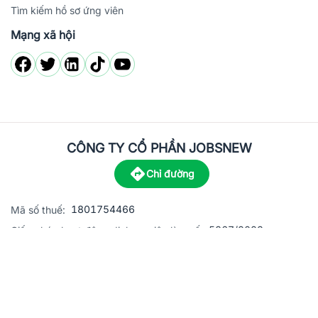
Tìm kiếm hồ sơ ứng viên
Mạng xã hội
CÔNG TY CỔ PHẦN JOBSNEW
Chỉ đường
1801754466
Mã số thuế:
5867/2023
Giấy phép hoạt động dịch vụ việc làm số:
C8-13 đường Nguyễn Chánh, khu dân cư Phú An, Phường H
Địa
chỉ:
© 2023 Jobsnew CO., LTD. All rights reserved.