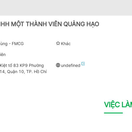
NHH MỘT THÀNH VIÊN QUẢNG HẠO
 dùng - FMCG
Khác
iên
Kiệt tổ 83 KP9 Phường
undefined
14, Quận 10, TP. Hồ Chí
VIỆC L