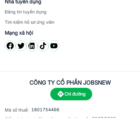
Nhà tuyển dụng
Đăng tin tuyển dụng
Tìm kiếm hồ sơ ứng viên
Mạng xã hội
CÔNG TY CỔ PHẦN JOBSNEW
Chỉ đường
1801754466
Mã số thuế:
5867/2023
Giấy phép hoạt động dịch vụ việc làm số:
C8-13 đường Nguyễn Chánh, khu dân cư Phú An, Phường H
Địa
chỉ: