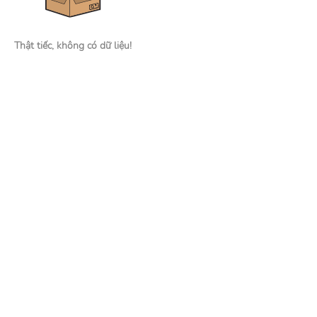
Thật tiếc, không có dữ liệu!
Nhà tuyển dụng
Đăng tin tuyển dụng
Tìm kiếm hồ sơ ứng viên
Mạng xã hội