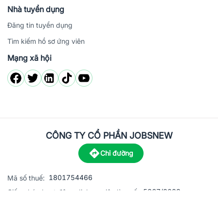
Nhà tuyển dụng
Đăng tin tuyển dụng
Tìm kiếm hồ sơ ứng viên
Mạng xã hội
CÔNG TY CỔ PHẦN JOBSNEW
Chỉ đường
1801754466
Mã số thuế:
5867/2023
Giấy phép hoạt động dịch vụ việc làm số:
C8-13 đường Nguyễn Chánh, khu dân cư Phú An, Phường H
Địa
chỉ: