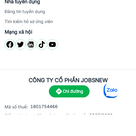
Nhà tuyển dụng
Đăng tin tuyển dụng
Tìm kiếm hồ sơ ứng viên
Mạng xã hội
CÔNG TY CỔ PHẦN JOBSNEW
Chỉ đường
1801754466
Mã số thuế:
5867/2023
Giấy phép hoạt động dịch vụ việc làm số:
C8-13 đường Nguyễn Chánh, khu dân cư Phú An, Phường H
Địa
chỉ: