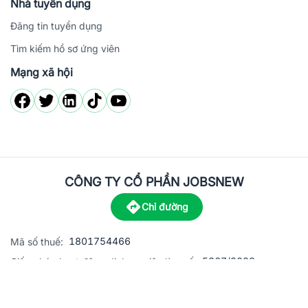
Nhà tuyển dụng
Đăng tin tuyển dụng
Tìm kiếm hồ sơ ứng viên
Mạng xã hội
CÔNG TY CỔ PHẦN JOBSNEW
Chỉ đường
1801754466
Mã số thuế:
5867/2023
Giấy phép hoạt động dịch vụ việc làm số:
C8-13 đường Nguyễn Chánh, khu dân cư Phú An, Phường H
Địa
chỉ: