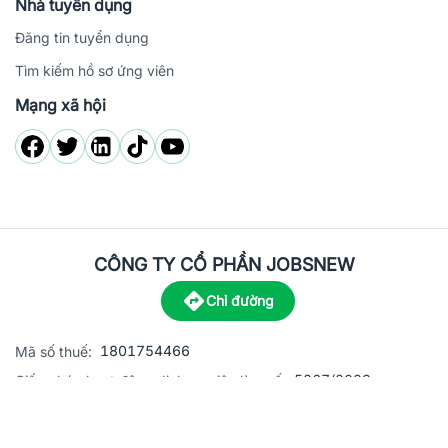
Nhà tuyển dụng
Đăng tin tuyển dụng
Tìm kiếm hồ sơ ứng viên
Mạng xã hội
CÔNG TY CỔ PHẦN JOBSNEW
Chỉ đường
1801754466
Mã số thuế:
5867/2023
Giấy phép hoạt động dịch vụ việc làm số:
C8-13 đường Nguyễn Chánh, khu dân cư Phú An, Phường H
Địa
chỉ: