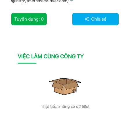
http://merrimack-river.com/
Tuyển dụng:
0
Chia sẻ
VIỆC LÀM CÙNG CÔNG TY
Thật tiếc, không có dữ liệu!