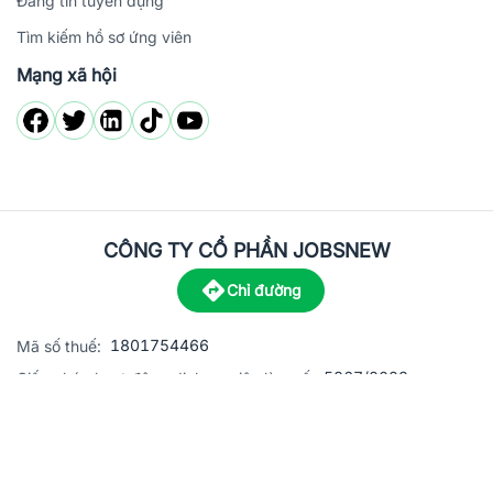
Đăng tin tuyển dụng
Tìm kiếm hồ sơ ứng viên
Mạng xã hội
CÔNG TY CỔ PHẦN JOBSNEW
Chỉ đường
1801754466
Mã số thuế:
5867/2023
Giấy phép hoạt động dịch vụ việc làm số:
C8-13 đường Nguyễn Chánh, khu dân cư Phú An, Phường H
Địa
chỉ:
© 2023 Jobsnew CO., LTD. All rights reserved.