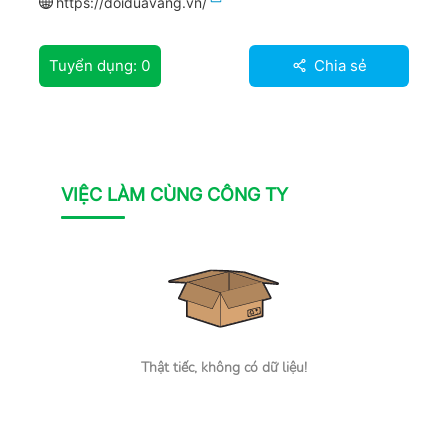
https://doiduavang.vn/
Tuyển dụng:
0
Chia sẻ
VIỆC LÀM CÙNG CÔNG TY
Thật tiếc, không có dữ liệu!