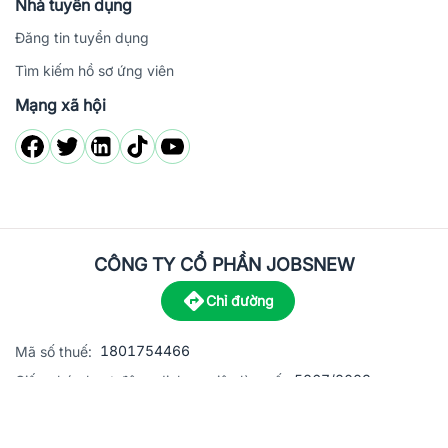
Nhà tuyển dụng
Đăng tin tuyển dụng
Tìm kiếm hồ sơ ứng viên
Mạng xã hội
CÔNG TY CỔ PHẦN JOBSNEW
Chỉ đường
1801754466
Mã số thuế:
5867/2023
Giấy phép hoạt động dịch vụ việc làm số:
C8-13 đường Nguyễn Chánh, khu dân cư Phú An, Phường H
Địa
chỉ: