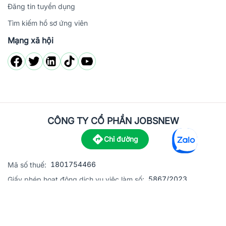
Đăng tin tuyển dụng
Tìm kiếm hồ sơ ứng viên
Mạng xã hội
CÔNG TY CỔ PHẦN JOBSNEW
Chỉ đường
1801754466
Mã số thuế:
5867/2023
Giấy phép hoạt động dịch vụ việc làm số:
C8-13 đường Nguyễn Chánh, khu dân cư Phú An, Phường H
Địa
chỉ:
© 2023 Jobsnew CO., LTD. All rights reserved.