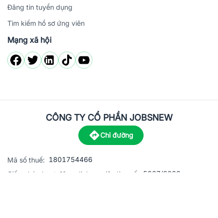
Đăng tin tuyển dụng
Tìm kiếm hồ sơ ứng viên
Mạng xã hội
CÔNG TY CỔ PHẦN JOBSNEW
Chỉ đường
1801754466
Mã số thuế:
5867/2023
Giấy phép hoạt động dịch vụ việc làm số:
C8-13 đường Nguyễn Chánh, khu dân cư Phú An, Phường H
Địa
chỉ:
© 2023 Jobsnew CO., LTD. All rights reserved.