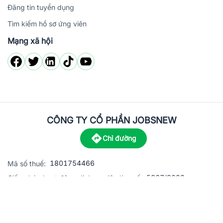
Đăng tin tuyển dụng
Tìm kiếm hồ sơ ứng viên
Mạng xã hội
CÔNG TY CỔ PHẦN JOBSNEW
Chỉ đường
1801754466
Mã số thuế:
5867/2023
Giấy phép hoạt động dịch vụ việc làm số:
C8-13 đường Nguyễn Chánh, khu dân cư Phú An, Phường H
Địa
chỉ:
© 2023 Jobsnew CO., LTD. All rights reserved.