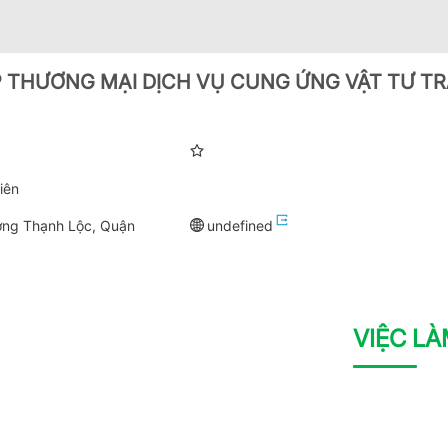
 THƯƠNG MẠI DỊCH VỤ CUNG ỨNG VẬT TƯ T
iên
ng Thạnh Lộc, Quận
undefined
VIỆC L