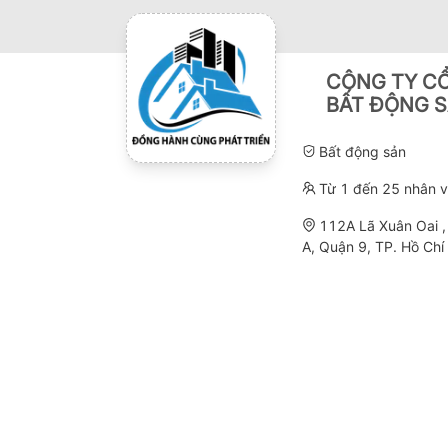
CÔNG TY CỔ
BẤT ĐỘNG S
Bất động sản
Từ 1 đến 25 nhân v
112A Lã Xuân Oai 
A, Quận 9, TP. Hồ Chí