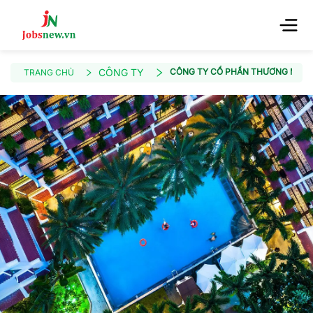
CÔNG TY
CÔNG TY CỔ PHẦN THƯƠNG MẠI &
TRANG CHỦ