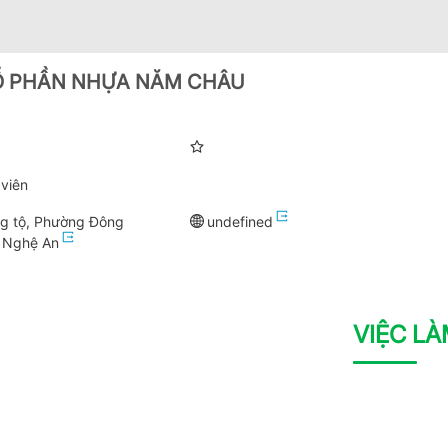
Ổ PHẦN NHỰA NĂM CHÂU
viên
̀ng tộ, Phường Đông
undefined
, Nghệ An
VIỆC L