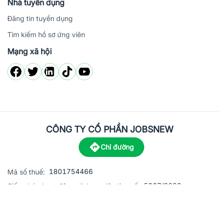
Nhà tuyển dụng
Đăng tin tuyển dụng
Tìm kiếm hồ sơ ứng viên
Mạng xã hội
CÔNG TY CỔ PHẦN JOBSNEW
Chỉ đường
1801754466
Mã số thuế:
5867/2023
Giấy phép hoạt động dịch vụ việc làm số:
C8-13 đường Nguyễn Chánh, khu dân cư Phú An, Phường H
Địa
chỉ: