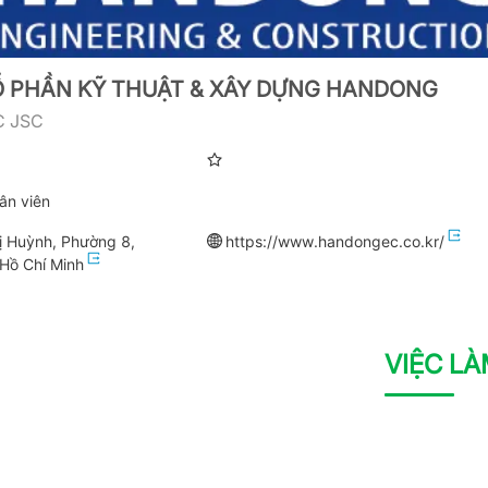
 PHẦN KỸ THUẬT & XÂY DỰNG HANDONG
C JSC
ân viên
 Huỳnh, Phường 8,
https://www.handongec.co.kr/
Hồ Chí Minh
VIỆC L