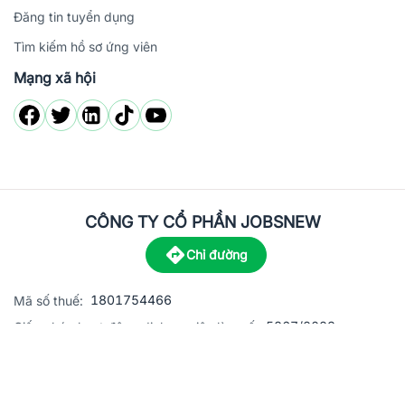
Đăng tin tuyển dụng
Tìm kiếm hồ sơ ứng viên
Mạng xã hội
CÔNG TY CỔ PHẦN JOBSNEW
Chỉ đường
1801754466
Mã số thuế:
5867/2023
Giấy phép hoạt động dịch vụ việc làm số:
C8-13 đường Nguyễn Chánh, khu dân cư Phú An, Phường H
Địa
chỉ:
© 2023 Jobsnew CO., LTD. All rights reserved.