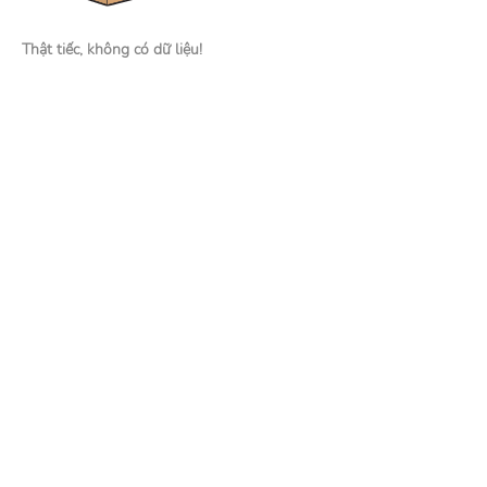
Thật tiếc, không có dữ liệu!
Nhà tuyển dụng
Đăng tin tuyển dụng
Tìm kiếm hồ sơ ứng viên
Mạng xã hội