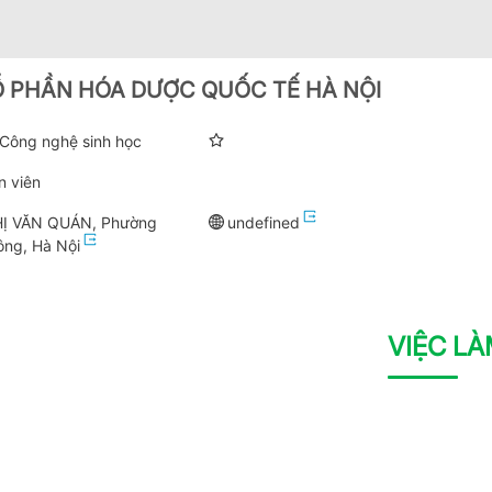
 PHẦN HÓA DƯỢC QUỐC TẾ HÀ NỘI
 Công nghệ sinh học
n viên
Ị VĂN QUÁN, Phường
undefined
ng, Hà Nội
VIỆC L