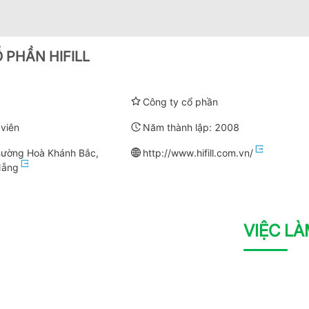
 PHẦN HIFILL
Công ty cổ phần
viên
Năm thành lập:
2008
ường Hoà Khánh Bắc,
http://www.hifill.com.vn/
Nẵng
VIỆC L