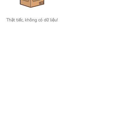
Thật tiếc, không có dữ liệu!
Nhà tuyển dụng
Đăng tin tuyển dụng
Tìm kiếm hồ sơ ứng viên
Mạng xã hội