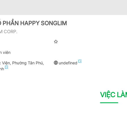
Ổ PHẦN HAPPY SONGLIM
M CORP.
n viên
 Viện, Phường Tân Phú,
undefined
inh
VIỆC L