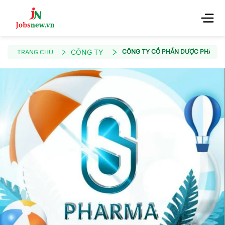
CÔNG TY
CÔNG TY CỔ PHẦN DƯỢC PHẨM 
TRANG CHỦ