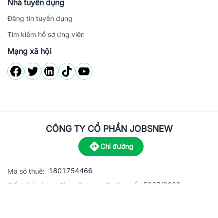
Nhà tuyển dụng
Đăng tin tuyển dụng
Tìm kiếm hồ sơ ứng viên
Mạng xã hội
CÔNG TY CỔ PHẦN JOBSNEW
Chỉ đường
1801754466
Mã số thuế:
5867/2023
Giấy phép hoạt động dịch vụ việc làm số:
C8-13 đường Nguyễn Chánh, khu dân cư Phú An, Phường H
Địa
chỉ: