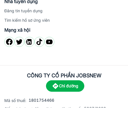
Nhà tuyển dụng
Đăng tin tuyển dụng
Tìm kiếm hồ sơ ứng viên
Mạng xã hội
CÔNG TY CỔ PHẦN JOBSNEW
Chỉ đường
1801754466
Mã số thuế:
5867/2023
Giấy phép hoạt động dịch vụ việc làm số:
C8-13 đường Nguyễn Chánh, khu dân cư Phú An, Phường H
Địa
chỉ: