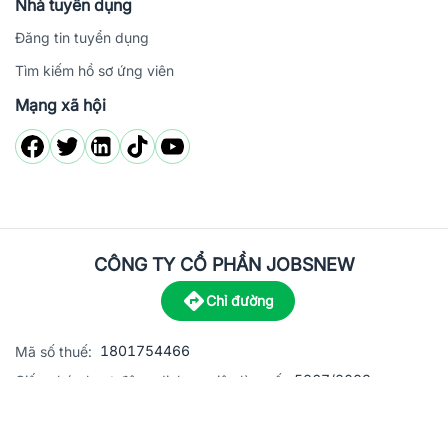
Nhà tuyển dụng
Đăng tin tuyển dụng
Tìm kiếm hồ sơ ứng viên
Mạng xã hội
CÔNG TY CỔ PHẦN JOBSNEW
Chỉ đường
1801754466
Mã số thuế:
5867/2023
Giấy phép hoạt động dịch vụ việc làm số:
C8-13 đường Nguyễn Chánh, khu dân cư Phú An, Phường H
Địa
chỉ: