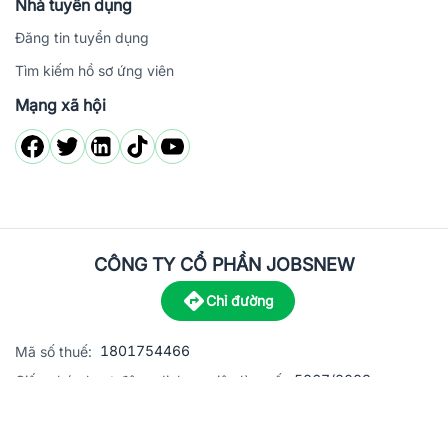
Nhà tuyển dụng
Đăng tin tuyển dụng
Tìm kiếm hồ sơ ứng viên
Mạng xã hội
CÔNG TY CỔ PHẦN JOBSNEW
Chỉ đường
1801754466
Mã số thuế:
5867/2023
Giấy phép hoạt động dịch vụ việc làm số:
C8-13 đường Nguyễn Chánh, khu dân cư Phú An, Phường H
Địa
chỉ: