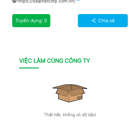
https://daiphatcorp.com.vn/
Tuyển dụng:
0
Chia sẻ
VIỆC LÀM CÙNG CÔNG TY
Thật tiếc, không có dữ liệu!