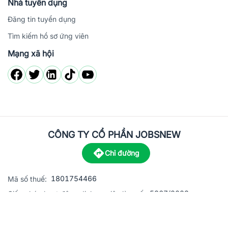
Nhà tuyển dụng
Đăng tin tuyển dụng
Tìm kiếm hồ sơ ứng viên
Mạng xã hội
CÔNG TY CỔ PHẦN JOBSNEW
Chỉ đường
1801754466
Mã số thuế:
5867/2023
Giấy phép hoạt động dịch vụ việc làm số:
C8-13 đường Nguyễn Chánh, khu dân cư Phú An, Phường H
Địa
chỉ: