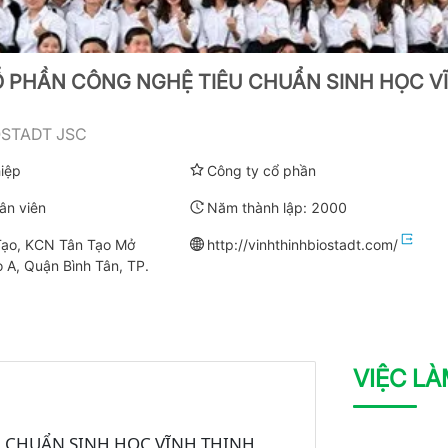
 PHẦN CÔNG NGHỆ TIÊU CHUẨN SINH HỌC V
OSTADT JSC
iệp
Công ty cổ phần
ân viên
Năm thành lập:
2000
Tạo, KCN Tân Tạo Mở
http://vinhthinhbiostadt.com/
 A, Quận Bình Tân, TP.
VIỆC L
U CHUẨN SINH HỌC VĨNH THỊNH