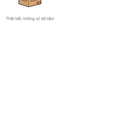
Thật tiếc, không có dữ liệu!
Nhà tuyển dụng
Đăng tin tuyển dụng
Tìm kiếm hồ sơ ứng viên
Mạng xã hội