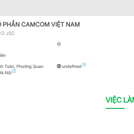
Ổ PHẦN CAMCOM VIỆT NAM
O JSC
iên
nh Toàn, Phường Quan
undefined
Hà Nội
VIỆC L