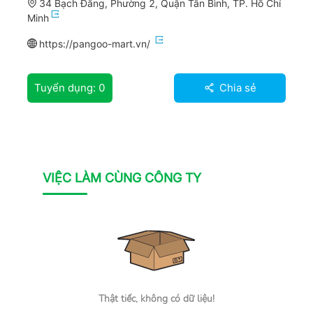
34 Bạch Đằng, Phường 2, Quận Tân Bình, TP. Hồ Chí
Minh
https://pangoo-mart.vn/
Tuyển dụng:
0
Chia sẻ
VIỆC LÀM CÙNG CÔNG TY
Thật tiếc, không có dữ liệu!